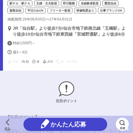
駅チカ・駅ナカ
主婦・主夫歓迎
即日勤務
未経験者歓迎
髪型自由
服装自由
平日のみOK
フリーター歓迎
研修制度あり
仕事ブランクOK
掲載期間 26年08月05日〜27年04月01日
JR「仙台駅」より徒歩7分/仙台市地下鉄南北線「五橋駅」よ
り徒歩10分/仙台市地下鉄東西線「宮城野通駅」より徒歩6分
時給1200円～
週3～4日
早朝
朝
昼
夕方
夜
深夜
注目ポイント
【注目ポイント】
かんたん応募
検索
戻る
電話なし×長期勤務で安定！ 自分のペースで、コツコツもくもく