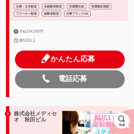
主婦・主夫歓迎
未経験者歓迎
交通費支給
車通勤応相談
フリーター歓迎
経験者歓迎
仕事ブランクOK
月給154,500円
週5日以上
かんたん応募
電話応募
株式会社メディセ
オ 秋田ビル
検索