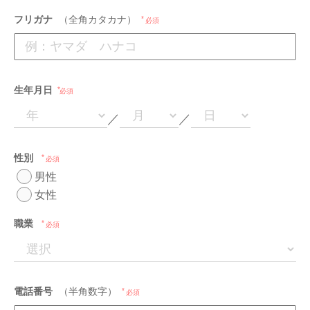
フリガナ
（全角カタカナ）
必須
生年月日
必須
／
／
性別
必須
男性
女性
職業
必須
電話番号
（半角数字）
必須