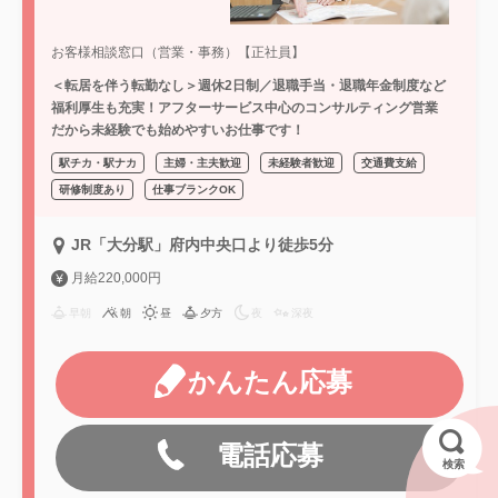
お客様相談窓口（営業・事務）【正社員】
＜転居を伴う転勤なし＞週休2日制／退職手当・退職年金制度など
福利厚生も充実！アフターサービス中心のコンサルティング営業
だから未経験でも始めやすいお仕事です！
駅チカ・駅ナカ
主婦・主夫歓迎
未経験者歓迎
交通費支給
研修制度あり
仕事ブランクOK
JR「大分駅」府内中央口より徒歩5分
月給220,000円
早朝
朝
昼
夕方
夜
深夜
かんたん応募
電話応募
検索