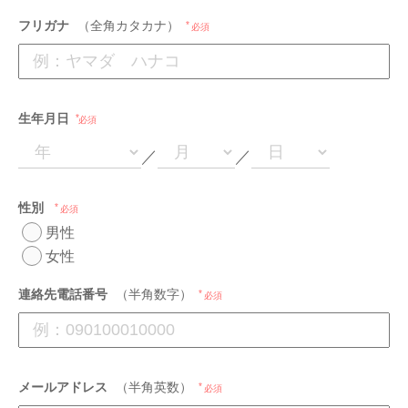
フリガナ
（全角カタカナ）
必須
生年月日
必須
／
／
性別
必須
男性
女性
連絡先電話番号
（半角数字）
必須
メールアドレス
（半角英数）
必須