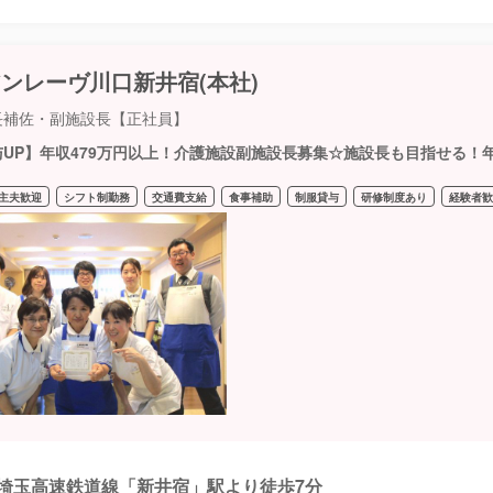
ンレーヴ川口新井宿(本社)
長補佐・副施設長【正社員】
与UP】年収479万円以上！介護施設副施設長募集☆施設長も目指せる！年
主夫歓迎
シフト制勤務
交通費支給
食事補助
制服貸与
研修制度あり
経験者
埼玉高速鉄道線「新井宿」駅より徒歩7分