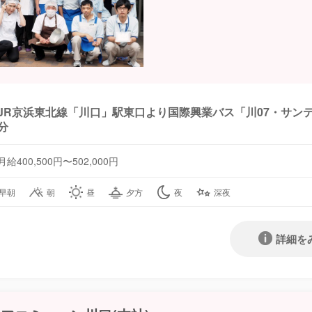
JR京浜東北線「川口」駅東口より国際興業バス「川07・サン
分
月給400,500円〜502,000円
早朝
朝
昼
夕方
夜
深夜
詳細を