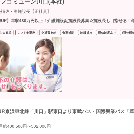
フコミューン川口(本社)
長補佐・副施設長【正社員】
与UP】年収480万円以上！介護施設副施設長募集☆施設長も目指せる！年
主夫歓迎
シフト制勤務
交通費支給
食事補助
制服貸与
研修制度あり
経験者
JR京浜東北線「川口」駅東口より東武バス・国際興業バス「草
月給400,500円〜502,000円