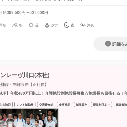
月給399,500円〜501,000円
早朝
朝
昼
夕方
夜
深夜
詳細を
ンレーヴ川口(本社)
長補佐・副施設長【正社員】
与UP】年収480万円以上！介護施設副施設長募集☆施設長も目指せる！年
主夫歓迎
シフト制勤務
交通費支給
食事補助
制服貸与
研修制度あり
経験者