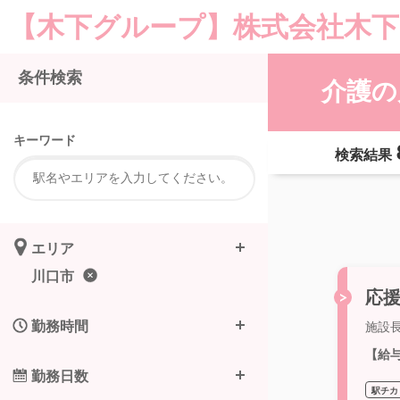
【木下グループ】株式会社木下
条件検索
介護の
キーワード
検索結果
エリア
川口市
応援
勤務時間
施設
【給
勤務日数
駅チカ