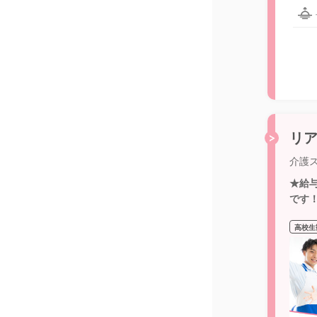
リア
介護ス
★給
です
高校生