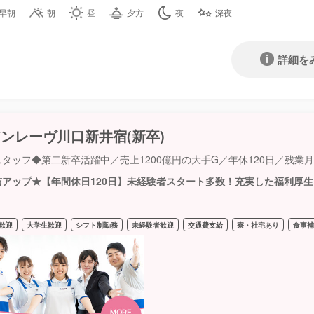
早朝
朝
昼
夕方
夜
深夜
詳細を
ンレーヴ川口新井宿(新卒)
タッフ◆第二新卒活躍中／売上1200億円の大手G／年休120日／残業
与アップ★【年間休日120日】未経験者スタート多数！充実した福利厚
！
歓迎
大学生歓迎
シフト制勤務
未経験者歓迎
交通費支給
寮・社宅あり
食事