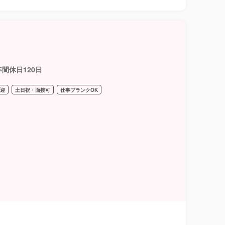
間休日120日
歓迎
土日祝・面接可
仕事ブランクOK