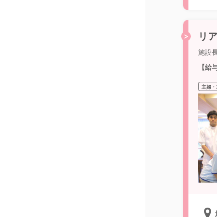
リア
施設
【給
主婦・