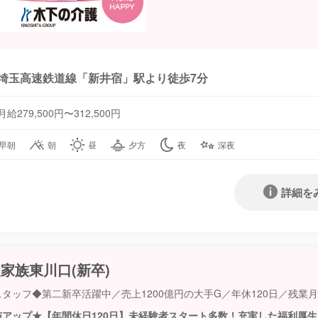
埼玉高速鉄道線「新井宿」駅より徒歩7分
月給279,500円〜312,500円
早朝
朝
昼
夕方
夜
深夜
詳細を
家族東川口(新卒)
タッフ◆第二新卒活躍中／売上1200億円の大手G／年休120日／残業
与アップ★【年間休日120日】未経験者スタート多数！充実した福利厚