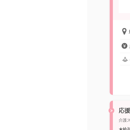
応援
介護ス
★給