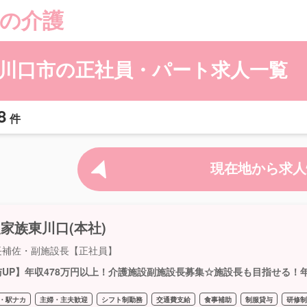
の介護
川口市の正社員・パート求人一覧
8
件
現在地から求人
家族東川口(本社)
長補佐・副施設長【正社員】
与UP】年収478万円以上！介護施設副施設長募集☆施設長も目指せる！年
・駅ナカ
主婦・主夫歓迎
シフト制勤務
交通費支給
食事補助
制服貸与
研修