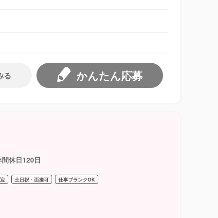
かんたん応募
みる
間休日120日
歓迎
土日祝・面接可
仕事ブランクOK