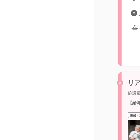
リア
施設
【給
主婦・