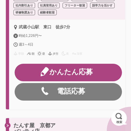
社内割引あり
社員登用あり
フリーター歓迎
語学力を活かす
研修制度あり
経験者歓迎
武蔵小山駅 東口 徒歩7分
時給1,226円〜
週3～4日
早朝
朝
昼
夕方
夜
深夜
かんたん応募
電話応募
検索
たんす屋 京都ア