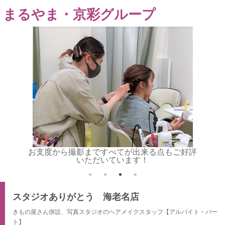
まるやま・京彩グループ
間の笑顔
お支度から撮影まですべてが出来る点もご好評
ご家族
いただいています！
スタジオありがとう 海老名店
きもの屋さん併設、写真スタジオのヘアメイクスタッフ【アルバイト・パー
ト】