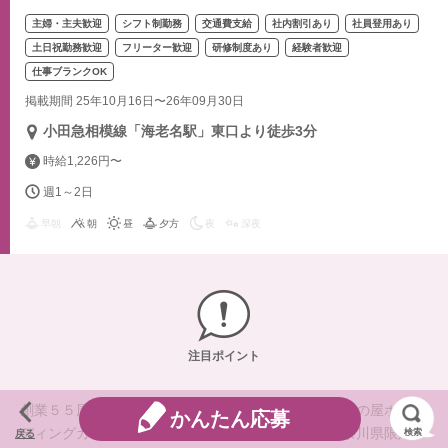
主婦・主夫歓迎
シフト制勤務
交通費支給
社内割引あり
社員登用あり
土日祝勤務歓迎
フリーター歓迎
研修制度あり
経験者歓迎
仕事ブランクOK
掲載期間 25年10月16日〜26年09月30日
小田急相模線「海老名駅」東口より徒歩3分
時給1,226円〜
週1～2日
早朝
朝
昼
夕方
夜
深夜
注目ポイント
創業５５周年、全国に１００店舗以上を展開するきもの屋ホール
かんたん応募
ディングカンパニー『まるやま・京彩グループ』神奈川県限定ブ
検索
戻る