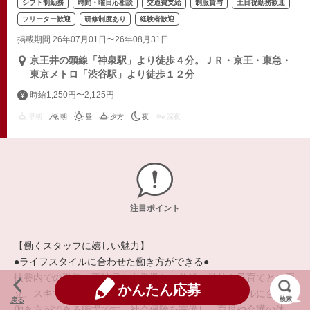
シフト制勤務
時間・曜日応相談
交通費支給
制服貸与
土日祝勤務歓迎
フリーター歓迎
研修制度あり
経験者歓迎
掲載期間 26年07月01日〜26年08月31日
京王井の頭線「神泉駅」より徒歩４分。ＪＲ・京王・東急・
東京メトロ「渋谷駅」より徒歩１２分
時給1,250円〜2,125円
早朝
朝
昼
夕方
夜
深夜
注目ポイント
【働くスタッフに嬉しい魅力】
●ライフスタイルに合わせた働き方ができる●
扶養内での勤務、正社員や自営業との兼業、学校や子育てとの両
かんたん応募
立、スキマ時間の活用など、それぞれのライフスタイルに合った
検索
戻る
働き方ができる職場です。社会保険を完備し、育児や介護の休