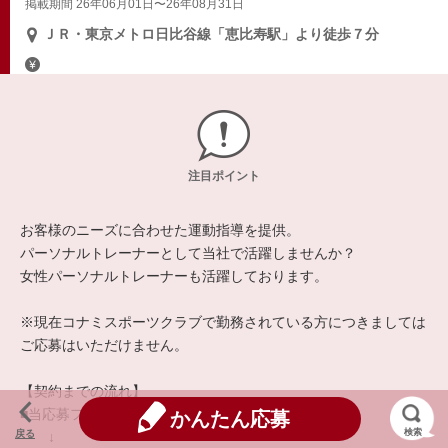
掲載期間 26年06月01日〜26年08月31日
ＪＲ・東京メトロ日比谷線「恵比寿駅」より徒歩７分
注目ポイント
お客様のニーズに合わせた運動指導を提供。
パーソナルトレーナーとして当社で活躍しませんか？
女性パーソナルトレーナーも活躍しております。
※現在コナミスポーツクラブで勤務されている方につきましては
ご応募はいただけません。
【契約までの流れ】
■当応募フォームよりエントリー
かんたん応募
検索
戻る
↓