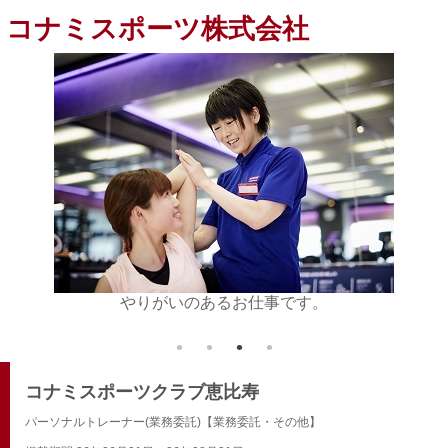
コナミスポーツ株式会社
方をお待
やりがいのあるお仕事です。
ご不
コナミスポーツクラブ恵比寿
パーソナルトレーナー(業務委託)【業務委託・その他】