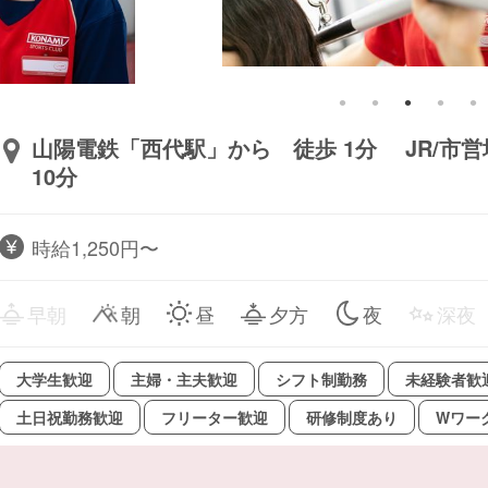
山陽電鉄「西代駅」から 徒歩 1分 JR/市
10分
時給1,250円〜
早朝
朝
昼
夕方
夜
深夜
大学生歓迎
主婦・主夫歓迎
シフト制勤務
未経験者歓
土日祝勤務歓迎
フリーター歓迎
研修制度あり
Wワー