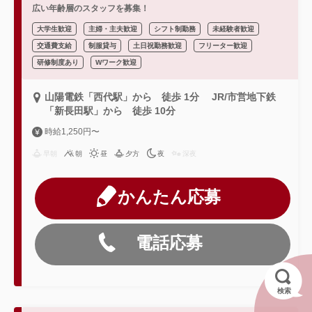
広い年齢層のスタッフを募集！
大学生歓迎
主婦・主夫歓迎
シフト制勤務
未経験者歓迎
交通費支給
制服貸与
土日祝勤務歓迎
フリーター歓迎
研修制度あり
Wワーク歓迎
山陽電鉄「西代駅」から 徒歩 1分 JR/市営地下鉄
「新長田駅」から 徒歩 10分
時給1,250円〜
早朝
朝
昼
夕方
夜
深夜
かんたん応募
電話応募
検索