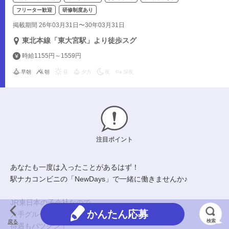
フリーター歓迎
研修制度あり
掲載期間 26年03月31日〜30年03月31日
東北本線「東大宮駅」より徒歩スグ
時給1155円～1559円
早朝
朝
昼
夕方
夜
深夜
注目ポイント
あなたも一度は入ったことがあるはず！
駅ナカコンビニの「NewDays」で一緒に働きませんか♪
JR東日本の子会社なので、
かんたん応募
大手グループならではの安心感もあり★
検索
戻る
待遇もバツグン！