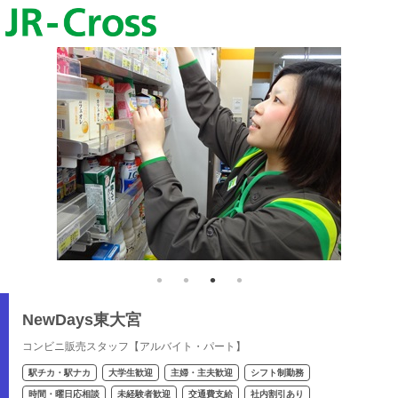
NewDays東大宮
コンビニ販売スタッフ【アルバイト・パート】
駅チカ・駅ナカ
大学生歓迎
主婦・主夫歓迎
シフト制勤務
時間・曜日応相談
未経験者歓迎
交通費支給
社内割引あり