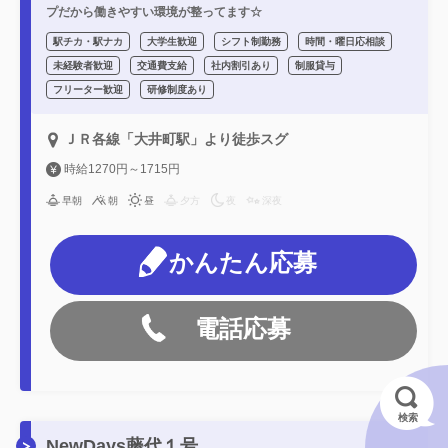
プだから働きやすい環境が整ってます☆
駅チカ・駅ナカ
大学生歓迎
シフト制勤務
時間・曜日応相談
未経験者歓迎
交通費支給
社内割引あり
制服貸与
フリーター歓迎
研修制度あり
ＪＲ各線「大井町駅」より徒歩スグ
時給1270円～1715円
早朝
朝
昼
夕方
夜
深夜
かんたん応募
電話応募
検索
NewDays藤代１号