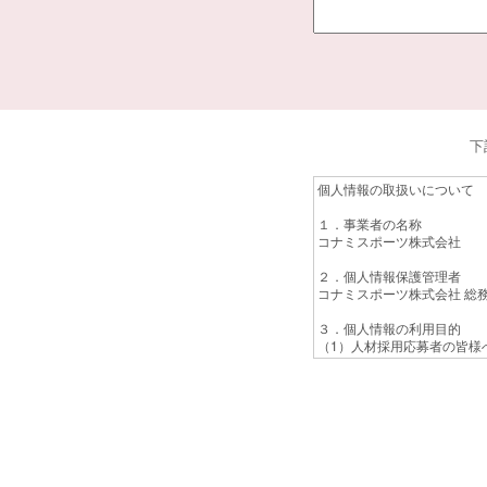
下
個人情報の取扱いについて
１．事業者の名称
コナミスポーツ株式会社
２．個人情報保護管理者
コナミスポーツ株式会社 総
３．個人情報の利用目的
（1）人材採用応募者の皆様
（2）採用選考活動のため
（3）採用決定後の雇用手続
（4）統計資料作成のため
４．個人情報の第三者提供に
ご本人の同意がある場合また
５．個人情報の委託について