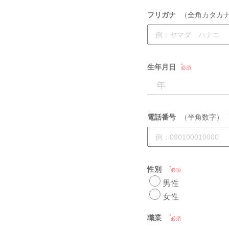
フリガナ
（全角カタカ
生年月日
必須
電話番号
（半角数字）
性別
必須
男性
女性
職業
必須