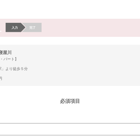
入力
完了
寝屋川
・パート】
駅」より徒歩５分
円
必須項目