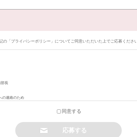
記の「プライバシーポリシー」についてご同意いただいた上でご応募くださ
務部長
への連絡のため
のため
同意する
ついて
は法令に基づく場合を除き、今回ご入力いただく個人情報は第三者に提供しません