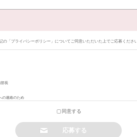
記の「プライバシーポリシー」についてご同意いただいた上でご応募くださ
務部長
への連絡のため
のため
同意する
ついて
は法令に基づく場合を除き、今回ご入力いただく個人情報は第三者に提供しません