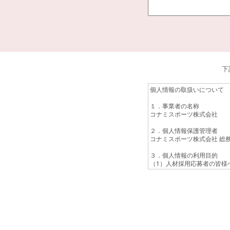
下
個人情報の取扱いについて
１．事業者の名称
コナミスポーツ株式会社
２．個人情報保護管理者
コナミスポーツ株式会社 総
３．個人情報の利用目的
（1）人材採用応募者の皆様
（2）採用選考活動のため
（3）採用決定後の雇用手続
（4）統計資料作成のため
４．個人情報の第三者提供に
ご本人の同意がある場合また
５．個人情報の委託について