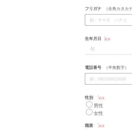
フリガナ
（全角カタカ
生年月日
必須
電話番号
（半角数字）
性別
必須
男性
女性
職業
必須