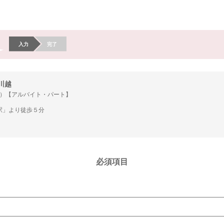
入力
完了
川越
）【アルバイト・パート】
駅」より徒歩５分
必須項目