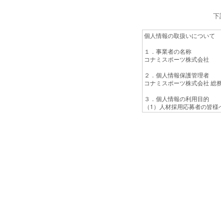
下
個人情報の取扱いについて
１．事業者の名称
コナミスポーツ株式会社
２．個人情報保護管理者
コナミスポーツ株式会社 総
３．個人情報の利用目的
（1）人材採用応募者の皆様
（2）採用選考活動のため
（3）採用決定後の雇用手続
（4）統計資料作成のため
４．個人情報の第三者提供に
ご本人の同意がある場合また
５．個人情報の委託について
当社は、利用の目的において
け、監督いたします。
６．取得した個人情報の開示
本人からの求めにより、当社
求される場合は、以下の問合