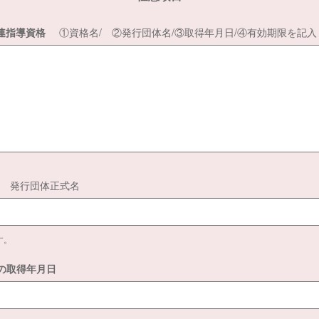
連指導資格
①資格名/ ②発行団体名/③取得年月日/④有効期限を記入
発行団体正式名
す。
の取得年月日