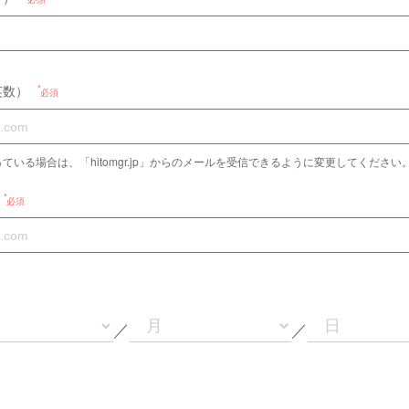
英数）
必須
ている場合は、「hitomgr.jp」からのメールを受信できるように変更してください
必須
／
／