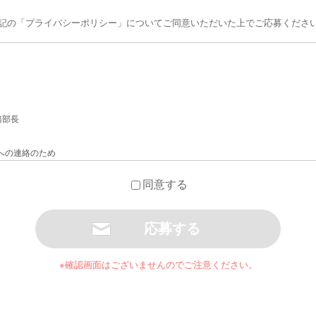
記の「プライバシーポリシー」についてご同意いただいた上でご応募くださ
務部長
への連絡のため
のため
同意する
ついて
は法令に基づく場合を除き、今回ご入力いただく個人情報は第三者に提供しません
必要な場合、個人情報を第三者に委託することがございます。委託先へは個人情報
※確認画面はございませんのでご注意ください。
及びお問合せ窓口
が本件により取得した個人情報の利用目的の通知・開示・内容の訂正・追加または
せ先にお問合せください。