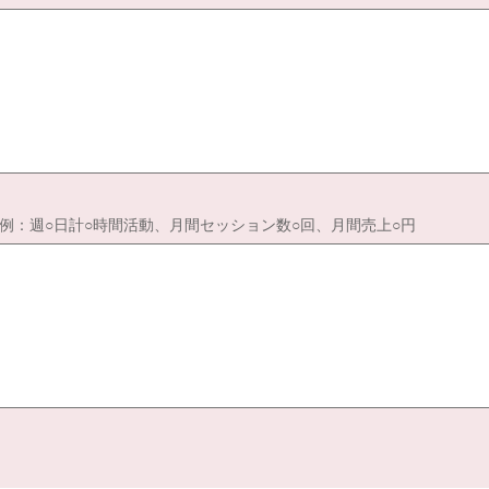
：週○日計○時間活動、月間セッション数○回、月間売上○円