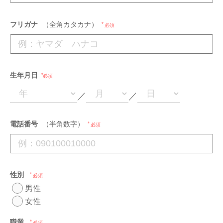
フリガナ
（全角カタカナ）
必須
生年月日
必須
／
／
電話番号
（半角数字）
必須
性別
必須
男性
女性
職業
必須