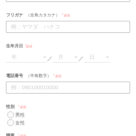
フリガナ
（全角カタカナ）
必須
生年月日
必須
／
／
電話番号
（半角数字）
必須
性別
必須
男性
女性
職業
必須