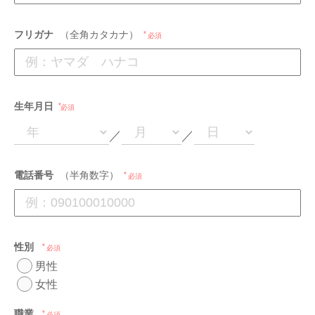
フリガナ
（全角カタカナ）
必須
生年月日
必須
／
／
電話番号
（半角数字）
必須
性別
必須
男性
女性
職業
必須