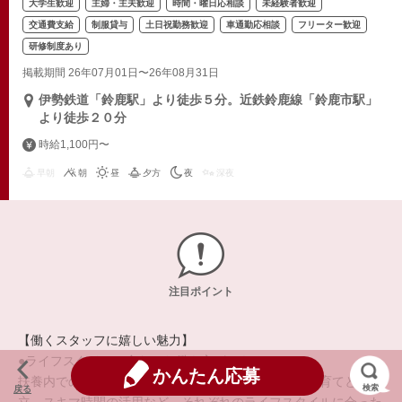
大学生歓迎
主婦・主夫歓迎
時間・曜日応相談
未経験者歓迎
交通費支給
制服貸与
土日祝勤務歓迎
車通勤応相談
フリーター歓迎
研修制度あり
掲載期間 26年07月01日〜26年08月31日
伊勢鉄道「鈴鹿駅」より徒歩５分。近鉄鈴鹿線「鈴鹿市駅」
より徒歩２０分
時給1,100円〜
早朝
朝
昼
夕方
夜
深夜
注目ポイント
【働くスタッフに嬉しい魅力】
●ライフスタイルに合わせた働き方ができる●
かんたん応募
扶養内での勤務、正社員や自営業との兼業、学校や子育てとの両
検索
戻る