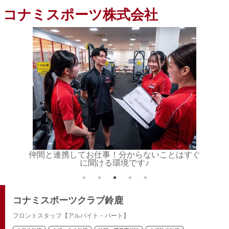
コナミスポーツ株式会社
りなお仕
仲間と連携してお仕事！分からないことはすぐ
ライフ
に聞ける環境です♪
コナミスポーツクラブ鈴鹿
フロントスタッフ【アルバイト・パート】