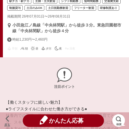
駅チカ・駅ナカ
主婦・主夫歓迎
シフト制勤務
短時間勤務
交通費支給
制服貸与
土日のみOK
土日祝勤務歓迎
フリーター歓迎
研修制度あり
掲載期間 26年07月01日〜26年08月31日
小田急江ノ島線「中央林間駅」から徒歩３分。東急田園都市
線「中央林間駅」から徒歩４分
時給1,230円〜2,460円
早朝
朝
昼
夕方
夜
深夜
注目ポイント
【働くスタッフに嬉しい魅力】
●ライフスタイルに合わせた働き方ができる●
扶養内での勤務、正社員や自営業との兼業、学校や子育てとの両
かんたん応募
立、スキマ時間の活用など、それぞれのライフスタイルに合った
検索
戻る
働き方ができる職場です。社会保険を完備し、育児や介護の休