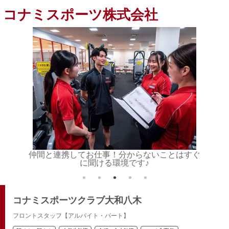
コナミスポーツ株式会社
りなお仕
仲間と連携してお仕事！分からないことはすぐ
ライフ
に聞ける環境です♪
コナミスポーツクラブ大和八木
フロントスタッフ【アルバイト・パート】