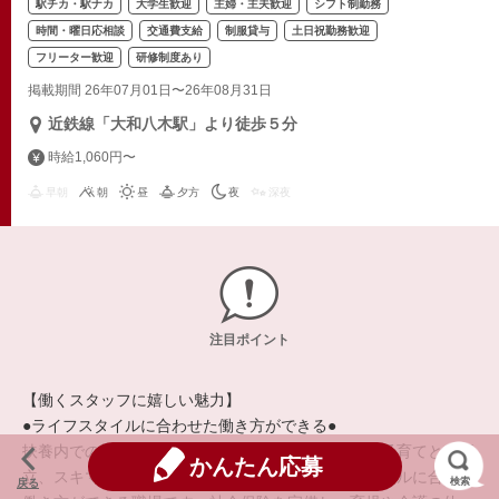
駅チカ・駅ナカ
大学生歓迎
主婦・主夫歓迎
シフト制勤務
時間・曜日応相談
交通費支給
制服貸与
土日祝勤務歓迎
フリーター歓迎
研修制度あり
掲載期間 26年07月01日〜26年08月31日
近鉄線「大和八木駅」より徒歩５分
時給1,060円〜
早朝
朝
昼
夕方
夜
深夜
注目ポイント
【働くスタッフに嬉しい魅力】
●ライフスタイルに合わせた働き方ができる●
扶養内での勤務、正社員や自営業との兼業、学校や子育てとの両
かんたん応募
立、スキマ時間の活用など、それぞれのライフスタイルに合った
検索
戻る