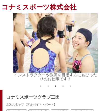
コナミスポーツ株式会社
活かしま
インストラクターや教師を目指す方にもぴった
レッス
りのお仕事です！
コナミスポーツクラブ三田
水泳スタッフ【アルバイト・パート】