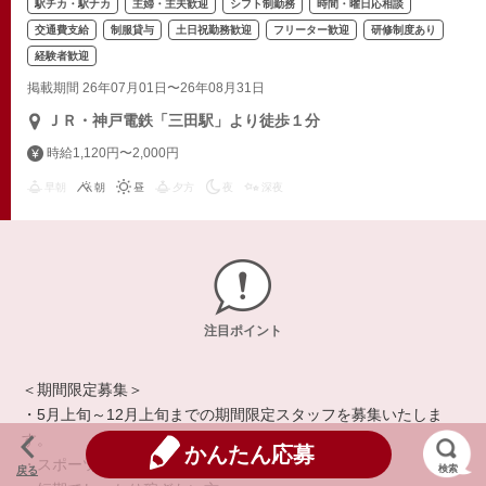
駅チカ・駅ナカ
主婦・主夫歓迎
シフト制勤務
時間・曜日応相談
交通費支給
制服貸与
土日祝勤務歓迎
フリーター歓迎
研修制度あり
経験者歓迎
掲載期間 26年07月01日〜26年08月31日
ＪＲ・神戸電鉄「三田駅」より徒歩１分
時給1,120円〜2,000円
早朝
朝
昼
夕方
夜
深夜
注目ポイント
＜期間限定募集＞
・5月上旬～12月上旬までの期間限定スタッフを募集いたしま
す。
かんたん応募
・スポーツが好きな方
検索
戻る