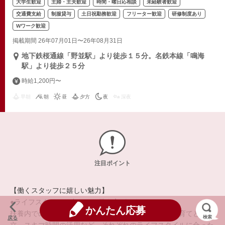
大学生歓迎
主婦・主夫歓迎
時間・曜日応相談
未経験者歓迎
交通費支給
制服貸与
土日祝勤務歓迎
フリーター歓迎
研修制度あり
Wワーク歓迎
掲載期間 26年07月01日〜26年08月31日
地下鉄桜通線「野並駅」より徒歩１５分。名鉄本線「鳴海
駅」より徒歩２５分
時給1,200円〜
早朝
朝
昼
夕方
夜
深夜
注目ポイント
【働くスタッフに嬉しい魅力】
●ライフスタイルに合わせた働き方ができる●
かんたん応募
扶養内での勤務、正社員や自営業との兼業、学校や子育てとの両
検索
戻る