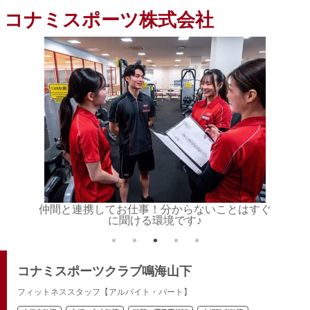
コナミスポーツ株式会社
ポートで
仲間と連携してお仕事！分からないことはすぐ
インス
に聞ける環境です♪
コナミスポーツクラブ鳴海山下
フィットネススタッフ【アルバイト・パート】