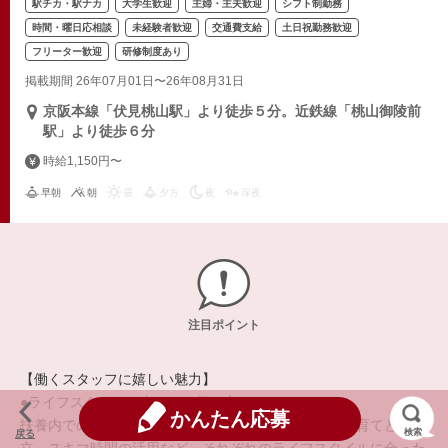
駅チカ・駅ナカ
大学生歓迎
主婦・主夫歓迎
シフト制勤務
時間・曜日応相談
未経験者歓迎
交通費支給
土日祝勤務歓迎
フリーター歓迎
研修制度あり
掲載期間 26年07月01日〜26年08月31日
京阪本線「伏見桃山駅」より徒歩５分。近鉄線「桃山御陵前
駅」より徒歩６分
時給1,150円〜
早朝
朝
昼
夕方
夜
深夜
注目ポイント
【働くスタッフに嬉しい魅力】
●ライフスタイルに合わせた働き方ができる●
かんたん応募
扶養内での勤務、正社員や自営業との兼業、学校や子育てとの両
検索
戻る