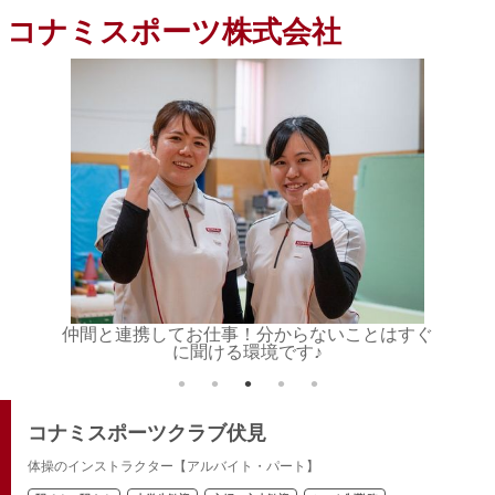
コナミスポーツ株式会社
活かしま
仲間と連携してお仕事！分からないことはすぐ
インス
に聞ける環境です♪
コナミスポーツクラブ伏見
体操のインストラクター【アルバイト・パート】