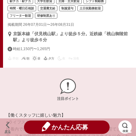
駅チカ・駅ナカ
大学生歓迎
主婦・主夫歓迎
シフト制勤務
時間・曜日応相談
交通費支給
制服貸与
土日祝勤務歓迎
フリーター歓迎
研修制度あり
掲載期間 26年07月01日〜26年08月31日
京阪本線「伏見桃山駅」より徒歩５分。近鉄線「桃山御陵前
駅」より徒歩６分
時給1,150円〜1,265円
早朝
朝
昼
夕方
夜
深夜
注目ポイント
【働くスタッフに嬉しい魅力】
●ライフスタイルに合わせた働き方ができる●
かんたん応募
扶養内での勤務、正社員や自営業との兼業、学校や子育てとの両
検索
戻る