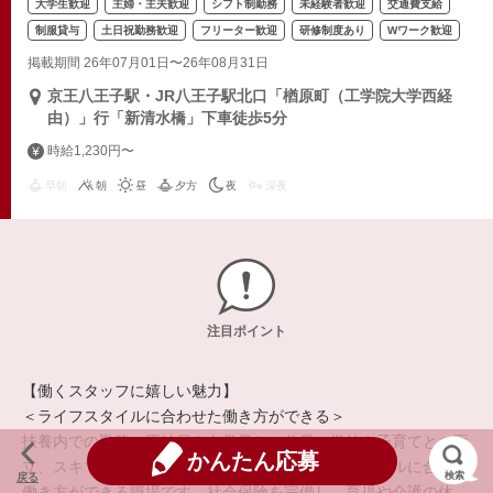
大学生歓迎
主婦・主夫歓迎
シフト制勤務
未経験者歓迎
交通費支給
制服貸与
土日祝勤務歓迎
フリーター歓迎
研修制度あり
Wワーク歓迎
掲載期間 26年07月01日〜26年08月31日
京王八王子駅・JR八王子駅北口「楢原町（工学院大学西経
由）」行「新清水橋」下車徒歩5分
時給1,230円〜
早朝
朝
昼
夕方
夜
深夜
注目ポイント
【働くスタッフに嬉しい魅力】
＜ライフスタイルに合わせた働き方ができる＞
扶養内での勤務、正社員や自営業との兼業、学校や子育てとの両
かんたん応募
立、スキマ時間の活用など、それぞれのライフスタイルに合った
検索
戻る
働き方ができる職場です。社会保険を完備し、育児や介護の休