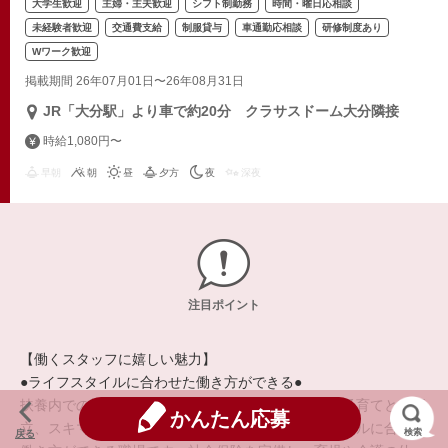
大学生歓迎
主婦・主夫歓迎
シフト制勤務
時間・曜日応相談
未経験者歓迎
交通費支給
制服貸与
車通勤応相談
研修制度あり
Wワーク歓迎
掲載期間 26年07月01日〜26年08月31日
JR「大分駅」より車で約20分 クラサスドーム大分隣接
時給1,080円〜
早朝
朝
昼
夕方
夜
深夜
注目ポイント
【働くスタッフに嬉しい魅力】
●ライフスタイルに合わせた働き方ができる●
扶養内での勤務、正社員や自営業との兼業、学校や子育てとの両
かんたん応募
立、スキマ時間の活用など、それぞれのライフスタイルに合った
検索
戻る