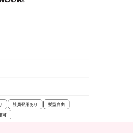
り
社員登用あり
髪型自由
接可