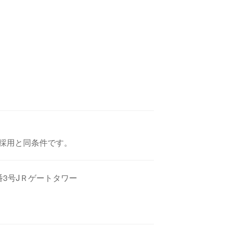
採用と同条件です。
3号JＲゲートタワー