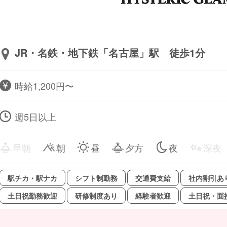
JR・名鉄・地下鉄「名古屋」駅 徒歩1分
時給1,200円〜
週5日以上
早朝
朝
昼
夕方
夜
深夜
駅チカ・駅ナカ
シフト制勤務
交通費支給
社内割引あ
土日祝勤務歓迎
研修制度あり
経験者歓迎
土日祝・面