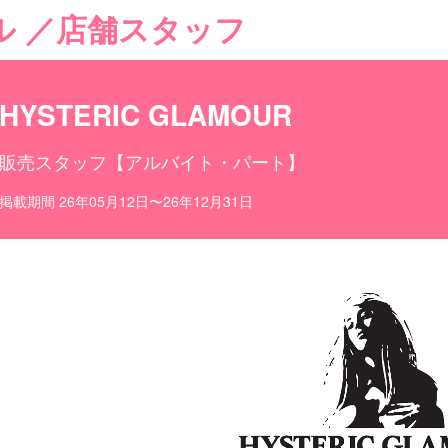
ル ／店舗スタッフ
目ポイント
お仕事内容
HYSTERIC GLAMOUR
販売スタッフ【アルバイト・パート】
掲載期間 26年05月12日〜26年12月31日