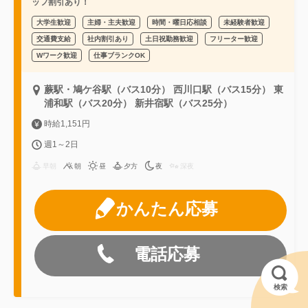
ッフ割引あり！
大学生歓迎
主婦・主夫歓迎
時間・曜日応相談
未経験者歓迎
交通費支給
社内割引あり
土日祝勤務歓迎
フリーター歓迎
Wワーク歓迎
仕事ブランクOK
蕨駅・鳩ケ谷駅（バス10分） 西川口駅（バス15分） 東
浦和駅（バス20分） 新井宿駅（バス25分）
時給1,151円
週1～2日
早朝
朝
昼
夕方
夜
深夜
かんたん応募
電話応募
検索