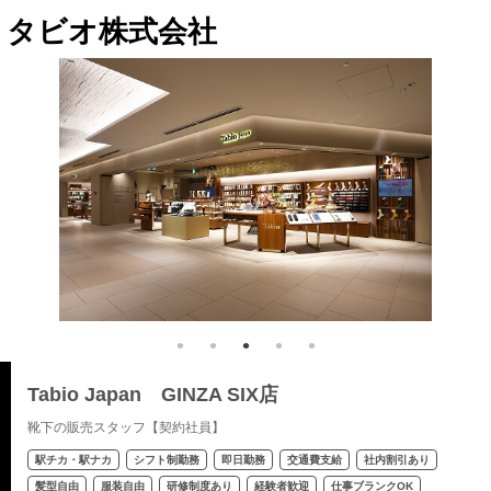
タビオ株式会社
Tabio Japan GINZA SIX店
靴下の販売スタッフ【契約社員】
駅チカ・駅ナカ
シフト制勤務
即日勤務
交通費支給
社内割引あり
髪型自由
服装自由
研修制度あり
経験者歓迎
仕事ブランクOK