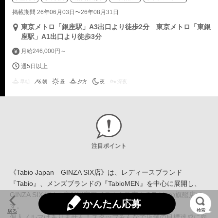
掲載期間 26年06月03日〜26年08月31日
東京メトロ「銀座駅」A3出口より徒歩2分 東京メトロ「東銀
座駅」A1出口より徒歩3分
月給246,000円～
週5日以上
早朝
朝
昼
夕方
夜
深夜
注目ポイント
《Tabio Japan GINZA SIX店》は、レディースブランド
『Tabio』、メンズブランドの『TabioMEN』を中心に展開し、
GINZA SIXだけの店舗限定アイテムも販売するTabioの旗艦店で
かんたん応募
す。
検索
戻る
個人ノルマはありません！スタッフみんなで店舗の目標達成に向