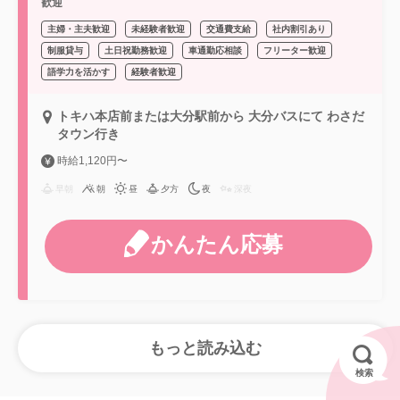
歓迎
主婦・主夫歓迎
未経験者歓迎
交通費支給
社内割引あり
制服貸与
土日祝勤務歓迎
車通勤応相談
フリーター歓迎
語学力を活かす
経験者歓迎
トキハ本店前または大分駅前から 大分バスにて わさだ
タウン行き
時給1,120円〜
早朝
朝
昼
夕方
夜
深夜
かんたん応募
検索