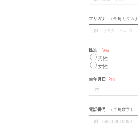
フリガナ
（全角カタカ
性別
必須
男性
女性
生年月日
必須
電話番号
（半角数字）