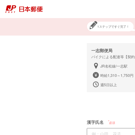
1ステップですぐ完了！
一志郵便局
バイクによる配達等【契約
JR名松線/一志駅
時給1,310～1,750円
週5日以上
漢字氏名
必須