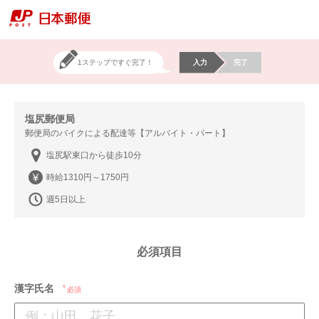
1ステップですぐ完了！
入力
完了
塩尻郵便局
郵便局のバイクによる配達等【アルバイト・パート】
塩尻駅東口から徒歩10分
時給1310円～1750円
週5日以上
必須項目
漢字氏名
必須