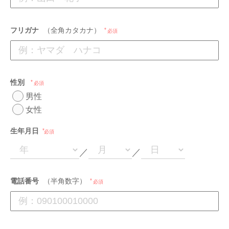
フリガナ
（全角カタカナ）
必須
性別
必須
男性
女性
生年月日
必須
／
／
電話番号
（半角数字）
必須