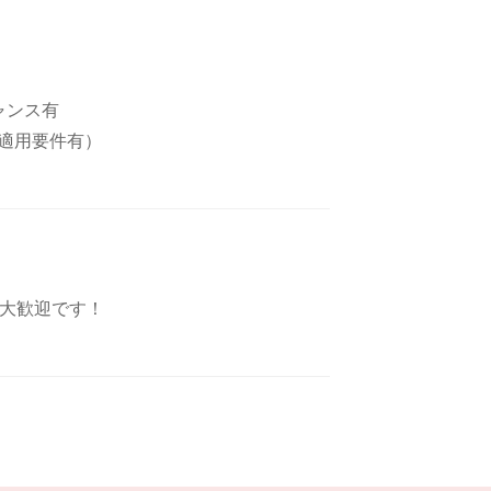
ャンス有
適用要件有）
さん大歓迎です！