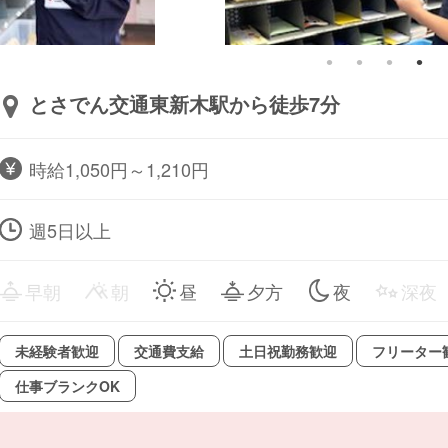
とさでん交通東新木駅から徒歩7分
時給1,050円～1,210円
週5日以上
早朝
朝
昼
夕方
夜
深夜
未経験者歓迎
交通費支給
土日祝勤務歓迎
フリーター
仕事ブランクOK