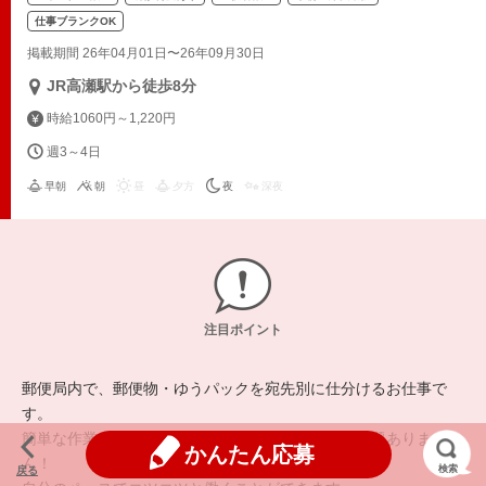
仕事ブランクOK
掲載期間 26年04月01日〜26年09月30日
JR高瀬駅から徒歩8分
時給1060円～1,220円
週3～4日
早朝
朝
昼
夕方
夜
深夜
注目ポイント
郵便局内で、郵便物・ゆうパックを宛先別に仕分けるお仕事で
す。
簡単な作業が中心ですので、未経験でもまったく問題ありませ
かんたん応募
ん！
検索
戻る