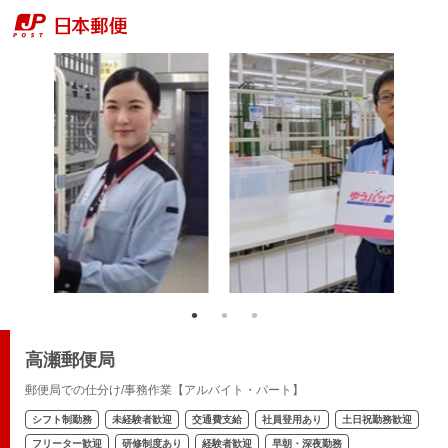
高瀬郵便局
郵便局での仕分け/事務作業【アルバイト・パート】
シフト制勤務
未経験者歓迎
交通費支給
社員登用あり
土日祝勤務歓迎
フリーター歓迎
研修制度あり
経験者歓迎
早朝・深夜勤務