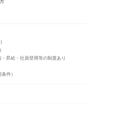
方
)
昇給
賞与・昇給・社員登用等の制度あり
同条件）
-3