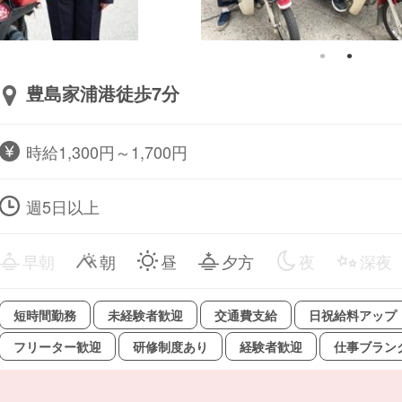
豊島家浦港徒歩7分
時給1,300円～1,700円
週5日以上
早朝
朝
昼
夕方
夜
深夜
短時間勤務
未経験者歓迎
交通費支給
日祝給料アップ
フリーター歓迎
研修制度あり
経験者歓迎
仕事ブラン