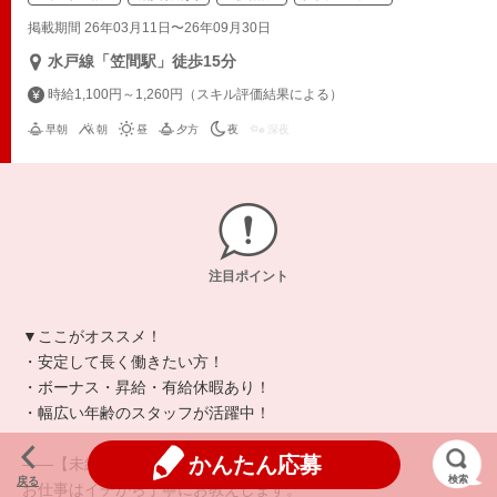
掲載期間 26年03月11日〜26年09月30日
水戸線「笠間駅」徒歩15分
時給1,100円～1,260円（スキル評価結果による）
早朝
朝
昼
夕方
夜
深夜
注目ポイント
▼ここがオススメ！
・安定して長く働きたい方！
・ボーナス・昇給・有給休暇あり！
・幅広い年齢のスタッフが活躍中！
かんたん応募
――【未経験でも活躍できる環境です】
検索
戻る
お仕事はイチから丁寧にお教えします。