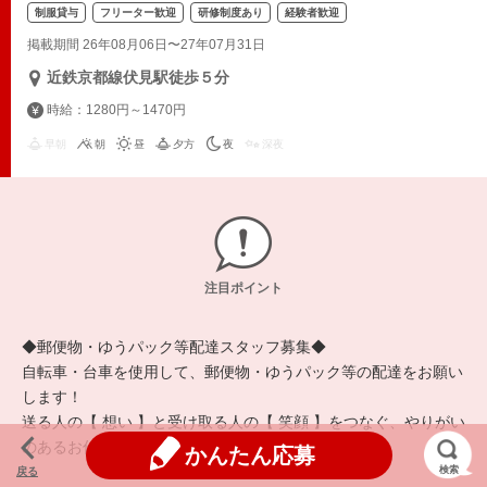
制服貸与
フリーター歓迎
研修制度あり
経験者歓迎
掲載期間 26年08月06日〜27年07月31日
近鉄京都線伏見駅徒歩５分
時給：1280円～1470円
早朝
朝
昼
夕方
夜
深夜
注目ポイント
◆郵便物・ゆうパック等配達スタッフ募集◆
自転車・台車を使用して、郵便物・ゆうパック等の配達をお願い
します！
送る人の【 想い 】と受け取る人の【 笑顔 】をつなぐ、やりがい
のあるお仕事です。
かんたん応募
検索
戻る