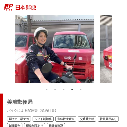
美濃郵便局
バイクによる配達等【契約社員】
駅チカ・駅ナカ
シフト制勤務
未経験者歓迎
交通費支給
社員登用あり
制服貸与
研修制度あり
経験者歓迎