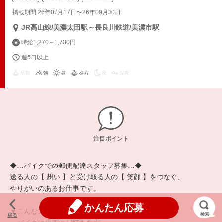
掲載期間 26年07月17日〜26年09月30日
JR高山線/美濃太田駅～長良川鉄道/美濃市駅
時給1,270～1,730円
週5日以上
早朝
朝
昼
夕方
夜
深夜
注目ポイント
◆…バイクでの郵便配達スタッフ募集…◆
送る人の【 想い 】と受け取る人の【 笑顔 】をつなぐ、
やりがいのあるお仕事です。
かんたん応募
▼こんな方歓迎！
検索
戻る