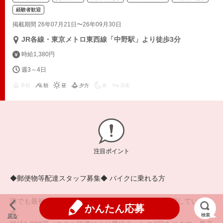
経験者歓迎
掲載期間 26年07月21日〜26年09月30日
JR各線・東京メトロ東西線「中野駅」より徒歩3分
時給1,380円
週3～4日
早朝
朝
昼
夕方
夜
深夜
注目ポイント
◆郵便物等配達スタッフ募集◆ バイクに乗れる方
誰でも最初は初めて！未経験で始めた方達も長期活躍していま
かんたん応募
す。
検索
戻る