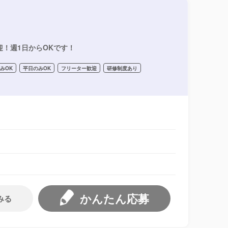
迎！週1日からOKです！
みOK
平日のみOK
フリーター歓迎
研修制度あり
かんたん応募
みる