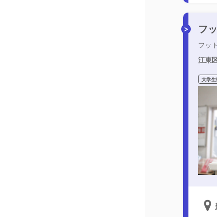
フッ
フッ
江東
大学生