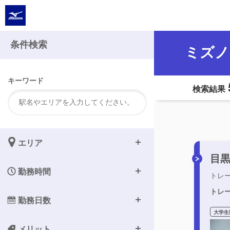
条件検索
ミズノ
キーワード
検索結果
エリア
目
勤務時間
トレ
トレ
勤務日数
大学生
メリット