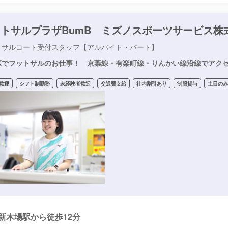
トサルプラザBumB ミズノスポーツサービス株
トサルコート受付スタッフ【アルバイト・パート】
区でフットサルのお仕事！ 京葉線・有楽町線・りんかい線沿線でアク
歓迎
シフト制勤務
未経験者歓迎
交通費支給
社内割引あり
制服貸与
土日のみ
新木場駅から徒歩12分