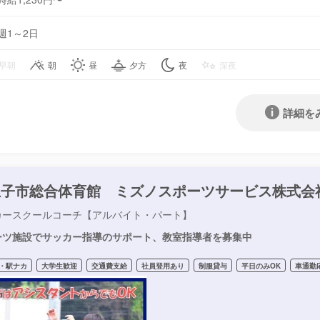
週1～2日
早朝
朝
昼
夕方
夜
深夜
詳細を
王子市総合体育館 ミズノスポーツサービス株式会
カースクールコーチ【アルバイト・パート】
ーツ施設でサッカー指導のサポート、教室指導者を募集中
・駅ナカ
大学生歓迎
交通費支給
社員登用あり
制服貸与
平日のみOK
車通勤