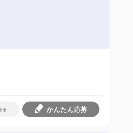
かんたん応募
みる