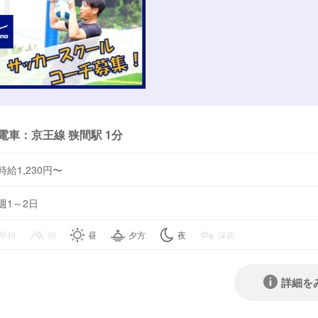
電車：京王線 狭間駅 1分
時給1,230円〜
週1～2日
早朝
朝
昼
夕方
夜
深夜
詳細を