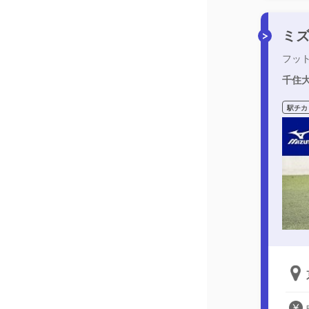
ミ
フッ
千住
駅チカ