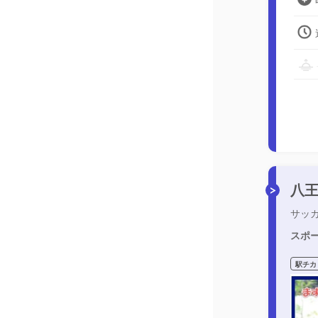
八
サッ
スポ
駅チカ