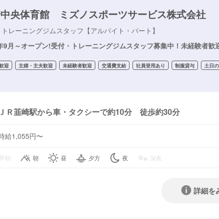
崎中央体育館 ミズノスポーツサービス株式会社
・トレーニングジムスタッフ【アルバイト・パート】
25年9月～オープン!受付・トレーニングジムスタッフ募集中！未経験者歓
歓迎
主婦・主夫歓迎
未経験者歓迎
交通費支給
社員登用あり
制服貸与
土日の
ＪＲ韮崎駅から車・タクシーで約10分 徒歩約30分
時給1,055円〜
早朝
朝
昼
夕方
夜
深夜
詳細を