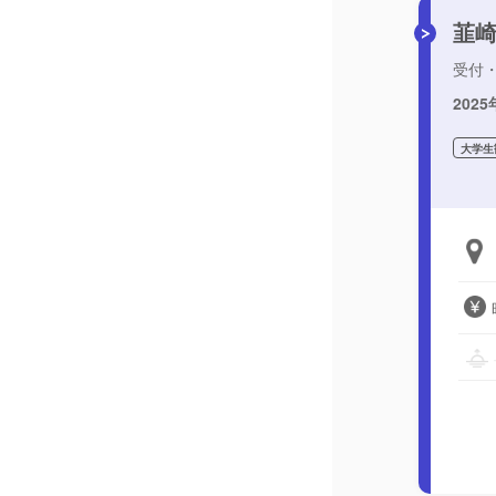
韮
受付
20
大学生