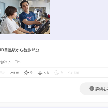
JR目黒駅から徒歩15分
時給1,500円〜
早朝
朝
昼
夕方
夜
深夜
詳細を