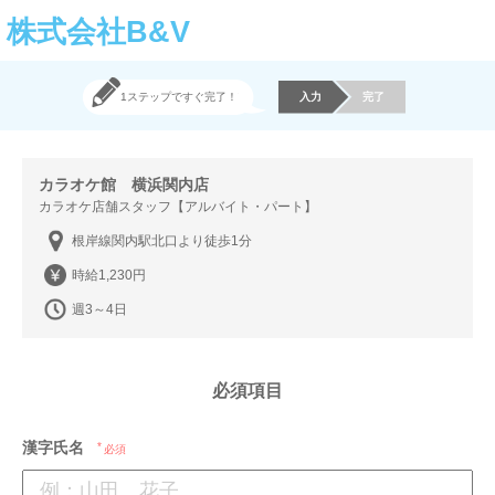
株式会社B&V
1ステップですぐ完了！
入力
完了
カラオケ館 横浜関内店
カラオケ店舗スタッフ【アルバイト・パート】
根岸線関内駅北口より徒歩1分
時給1,230円
週3～4日
必須項目
漢字氏名
必須