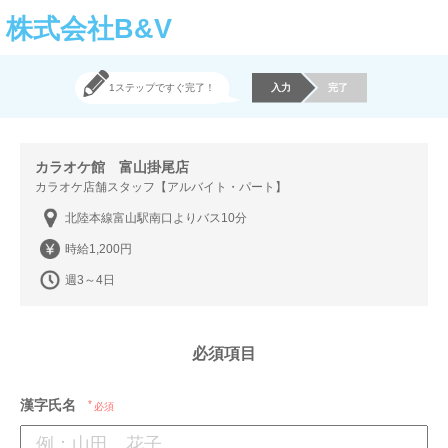
株式会社B&V
1ステップですぐ完了！
入力
完了
カラオケ館 富山掛尾店
カラオケ店舗スタッフ【アルバイト・パート】
北陸本線富山駅南口よりバス10分
時給1,200円
週3～4日
必須項目
漢字氏名
必須