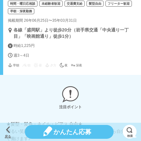
時間・曜日応相談
未経験者歓迎
交通費支給
髪型自由
フリーター歓迎
早朝・深夜勤務
掲載期間 26年06月25日〜35年03月31日
各線「盛岡駅」より徒歩20分（岩手県交通「中央通り一丁
目」「映画館通り」徒歩1分）
時給1,225円
週3～4日
早朝
朝
昼
夕方
夜
深夜
注目ポイント
★髪型・髪色・ネイル・ピアス 自由★
かんたん応募
明るい笑顔と清潔感があれば、おしゃれも楽しみながら自分らし
検索
戻る
く働けます♪