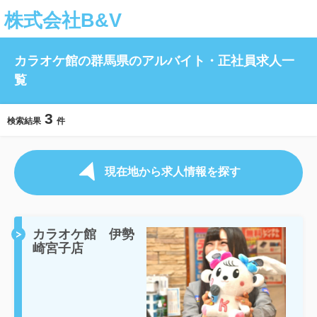
株式会社B&V
カラオケ館の群馬県のアルバイト・正社員求人一
覧
3
検索結果
件
現在地から求人情報を探す
カラオケ館 伊勢
崎宮子店