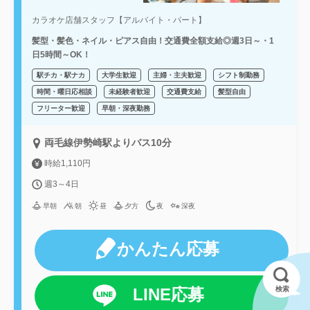
カラオケ店舗スタッフ【アルバイト・パート】
髪型・髪色・ネイル・ピアス自由！交通費全額支給◎週3日～・1
日5時間～OK！
駅チカ・駅ナカ
大学生歓迎
主婦・主夫歓迎
シフト制勤務
時間・曜日応相談
未経験者歓迎
交通費支給
髪型自由
フリーター歓迎
早朝・深夜勤務
両毛線伊勢崎駅よりバス10分
時給1,110円
週3～4日
早朝
朝
昼
夕方
夜
深夜
かんたん応募
検索
LINE応募