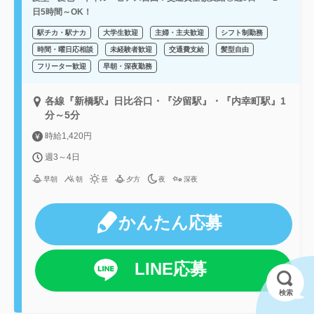
日5時間～OK！
駅チカ・駅ナカ
大学生歓迎
主婦・主夫歓迎
シフト制勤務
時間・曜日応相談
未経験者歓迎
交通費支給
髪型自由
フリーター歓迎
早朝・深夜勤務
各線『新橋駅』日比谷口・『汐留駅』・『内幸町駅』1
分～5分
時給1,420円
週3～4日
早朝
朝
昼
夕方
夜
深夜
かんたん応募
LINE応募
検索