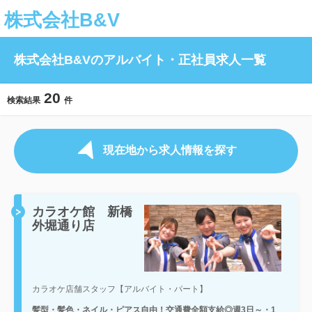
株式会社B&V
株式会社B&Vのアルバイト・正社員求人一覧
20
検索結果
件
現在地から求人情報を探す
カラオケ館 新橋
外堀通り店
カラオケ店舗スタッフ【アルバイト・パート】
髪型・髪色・ネイル・ピアス自由！交通費全額支給◎週3日～・1