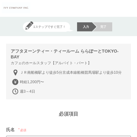
1ステップですぐ完了！
入力
完了
アフタヌーンティー・ティールーム ららぽーとTOKYO-
BAY
カフェのホールスタッフ【アルバイト・パート】
ＪＲ南船橋駅より徒歩5分京成本線船橋競馬場駅より徒歩10分
時給1,200円〜
週3～4日
必須項目
氏名
必須