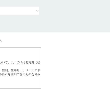
い。
ついて、以下の掲げる方針に従
、性別、生年月日、メールアド
応募者を識別できるものを含み
等その他、紙、電子情報など取