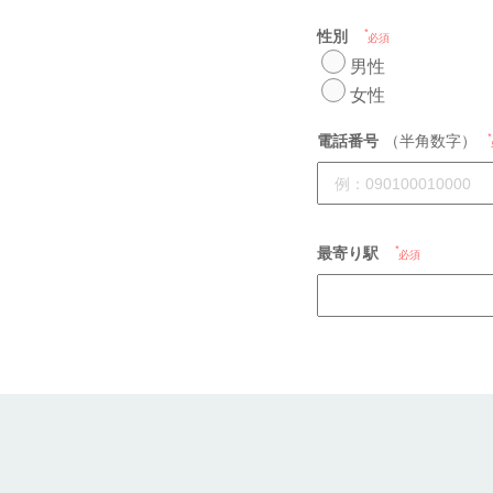
性別
必須
男性
女性
電話番号
（半角数字）
最寄り駅
必須