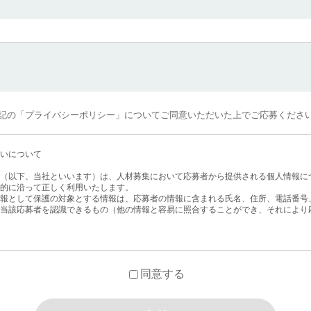
記の「プライバシーポリシー」についてご同意いただいた上でご応募くださ
いについて
（以下、当社といいます）は、人材募集において応募者から提供される個人情報に
的に沿って正しく利用いたします。
報として保護の対象とする情報は、応募者の情報に含まれる氏名、住所、電話番号
当該応募者を認識できるもの（他の情報と容易に照合することができ、それにより
明会や当社への応募申込み等の採用活動を通じて、応募エントリーシート、履歴書
同意する
活動に必要な応募者の個人情報を、取得するものとします。
得した応募者の個人情報を利用します。