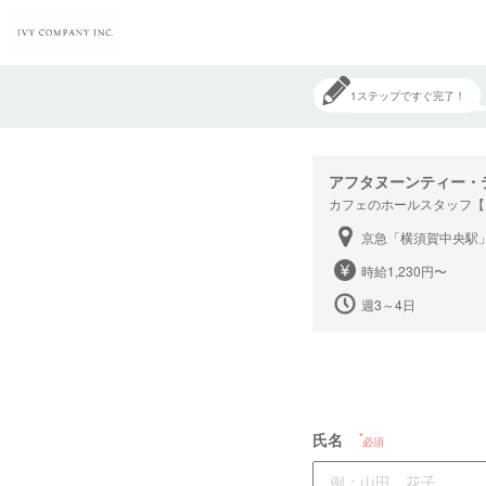
1ステップですぐ完了！
アフタヌーンティー・
カフェのホールスタッフ【
京急「横須賀中央駅
時給1,230円〜
週3～4日
氏名
必須