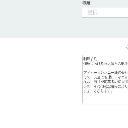
職業
下
利用規約
採用における個人情報の取扱
アイビーカンパニー株式会社
って、安全に管理し、かつ目
なお、当社が応募者の個人情
レス、その他の記述等により
ます）となります。
１．個人情報の取得について
当社は、当社が行なう会社説
得媒体は問わず、当社の採用
２．個人情報の利用について
当社は以下の目的により、取