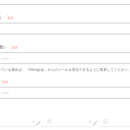
）
必須
数）
必須
ている場合は、「hitomgr.jp」からのメールを受信できるように変更してください
必須
／
／